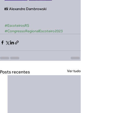
📸 Alexandre Dambrowski
#EscoteirosRS
#CongressoRegionalEscoteiro2023
Ver tudo
Posts recentes