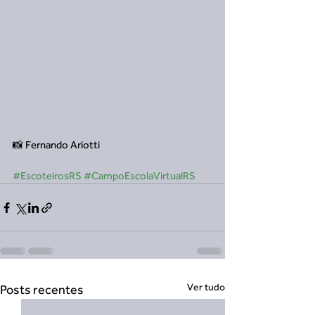
📸 Fernando Ariotti
#EscoteirosRS
#CampoEscolaVirtualRS
Ver tudo
Posts recentes