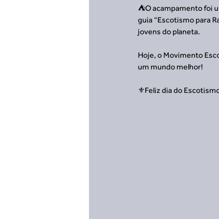
⛺O acampamento foi um 
guia “Escotismo para R
jovens do planeta.
Hoje, o Movimento Esco
um mundo melhor!
⚜️Feliz dia do Escotism