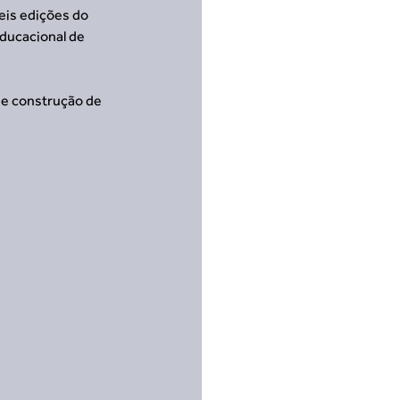
is edições do 
ducacional de 
e construção de 