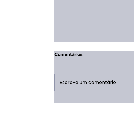
Comentários
Escreva um comentário
Mudança na Coordenação
Geral da ERP 2026: Eduarda
Vieira Lopes assume o cargo
após término de ciclo de Saulo
Caldeira