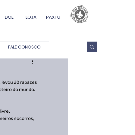
DOE
LOJA
PAXTU
FALE CONOSCO
 levou 20 rapazes 
oteiro do mundo. 
ivre, 
meiros socorros, 