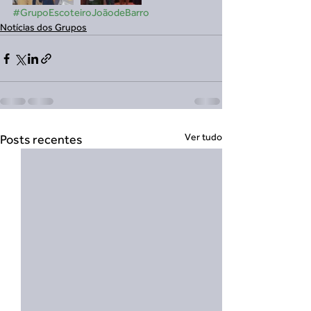
#GrupoEscoteiroJoãodeBarro
Notícias dos Grupos
Ver tudo
Posts recentes