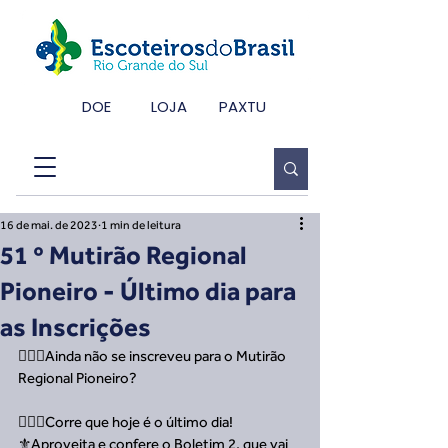
DOE
LOJA
PAXTU
16 de mai. de 2023
1 min de leitura
51 º Mutirão Regional
Pioneiro - Último dia para
as Inscrições
🙋🏽‍♀️Ainda não se inscreveu para o Mutirão 
Regional Pioneiro? 
🏃🏻‍♂️Corre que hoje é o último dia! 
⚜️Aproveita e confere o Boletim 2, que vai 