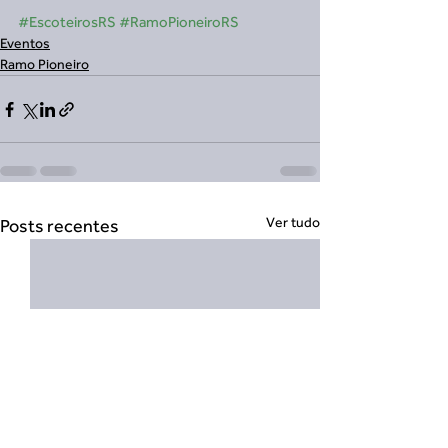
#EscoteirosRS
#RamoPioneiroRS
Eventos
Ramo Pioneiro
Ver tudo
Posts recentes