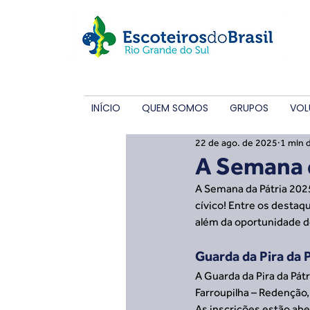
INÍCIO
QUEM SOMOS
GRUPOS
VOL
22 de ago. de 2025
1 min d
A Semana d
A Semana da Pátria 2025
cívico! Entre os destaqu
além da oportunidade de 
Guarda da Pira da 
A Guarda da Pira da Pát
Farroupilha – Redenção
As inscrições estão abe