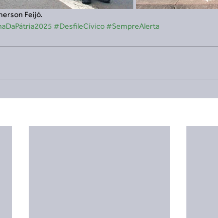
merson Feijó.
aDaPátria2025
#DesfileCívico
#SempreAlerta