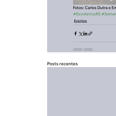
Fotos: Carlos Dutra e E
#EscoteirosRS
#Seman
Eventos
Posts recentes