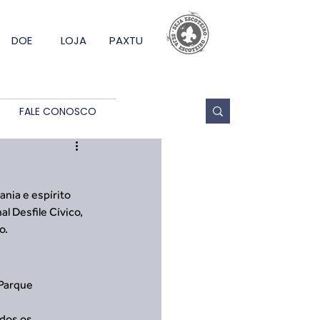
DOE
LOJA
PAXTU
FALE CONOSCO
nia e espírito 
l Desfile Cívico, 
o.
Parque 
dos os 