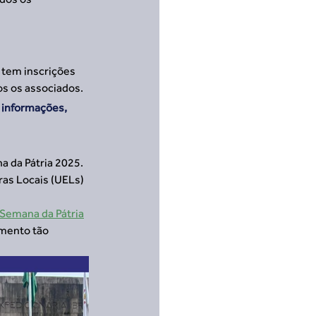
 tem inscrições 
os os associados.
 informações, 
a da Pátria 2025. 
ras Locais (UELs) 
 Semana da Pátria
omento tão 