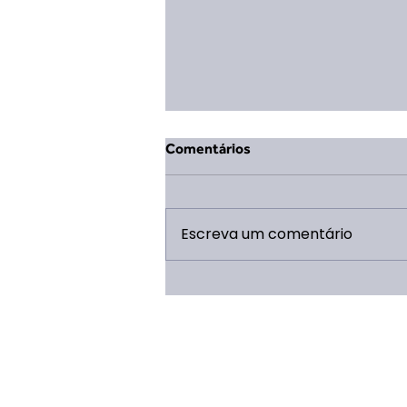
Comentários
Escreva um comentário
XIV ERVL: 5 Motivos pra tu
não perder por nada!