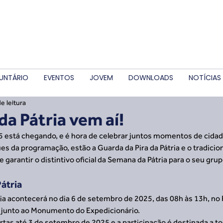
UNTÁRIO
EVENTOS
JOVEM
DOWNLOADS
NOTÍCIAS
e leitura
a Pátria vem aí!
 está chegando, e é hora de celebrar juntos momentos de cidada
es da programação, estão a Guarda da Pira da Pátria e o tradiciona
garantir o distintivo oficial da Semana da Pátria para o seu grup
Pátria
ria acontecerá no dia 6 de setembro de 2025, das 08h às 13h, no 
, junto ao Monumento do Expedicionário.
rtas até 3 de setembro de 2025 e a participação é destinada a to