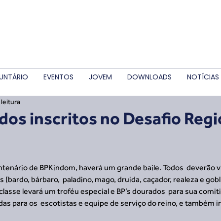
UNTÁRIO
EVENTOS
JOVEM
DOWNLOADS
NOTÍCIAS
leitura
odos inscritos no Desafio Regi
ntenário de BPKindom, haverá um grande baile. Todos  deverão vir
(bardo, bárbaro,  paladino, mago, druida, caçador, realeza e gobli
classe levará um troféu especial e BP’s dourados  para sua comiti
idas para os  escotistas e equipe de serviço do reino, e também i