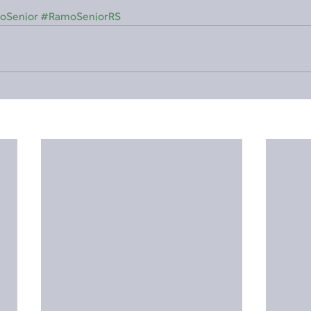
oSenior
#RamoSeniorRS