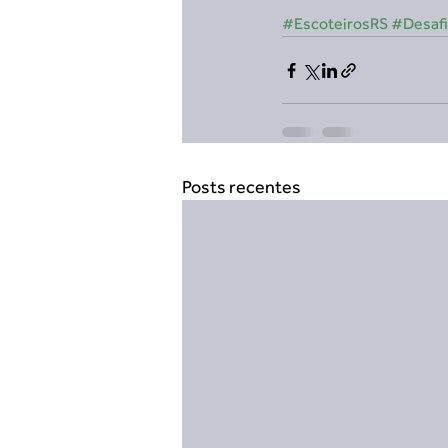
#EscoteirosRS
#Desafi
Posts recentes