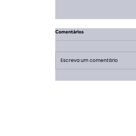
Comentários
Escreva um comentário
Mudança na Coordenação
Geral da ERP 2026: Eduarda
Vieira Lopes assume o cargo
após término de ciclo de Saulo
Caldeira