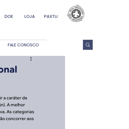
DOE
LOJA
PAXTU
FALE CONOSCO
onal
 a caráter de 
n). A melhor  
va. As categorias 
rão concorrer aos  