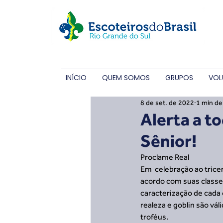
INÍCIO
QUEM SOMOS
GRUPOS
VOL
8 de set. de 2022
1 min de 
Alerta a t
Sênior!
Proclame Real 
Em  celebração ao trice
acordo com suas classes 
caracterização de cada 
realeza e goblin são vál
troféus.