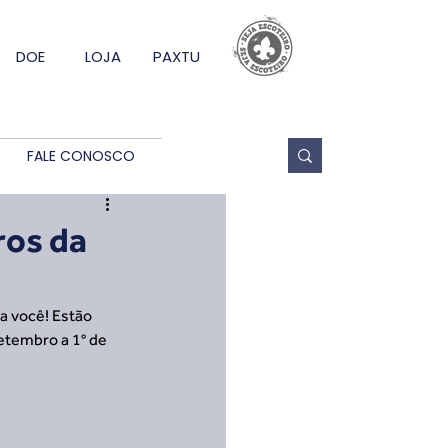
DOE
LOJA
PAXTU
FALE CONOSCO
ros da
a você! Estão 
etembro a 1° de 