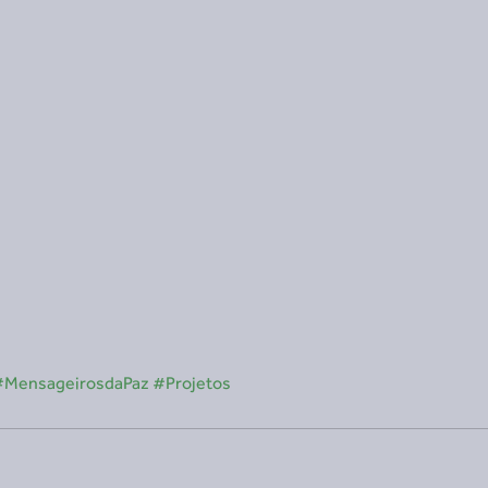
#MensageirosdaPaz
#Projetos