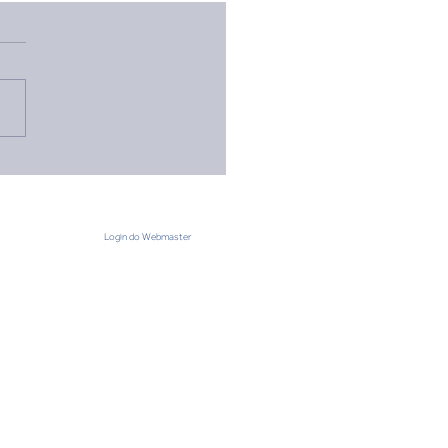
: Campanha do Agasalho
Login do Webmaster