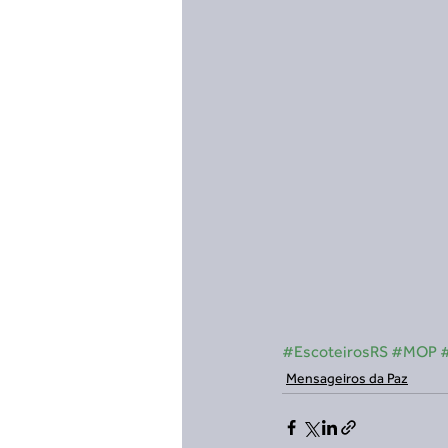
#EscoteirosRS
#MOP
Mensageiros da Paz