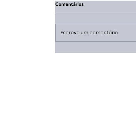
Comentários
Escreva um comentário
Dobrando Bondade:
Campanha de arrecadação de
materiais escolares.