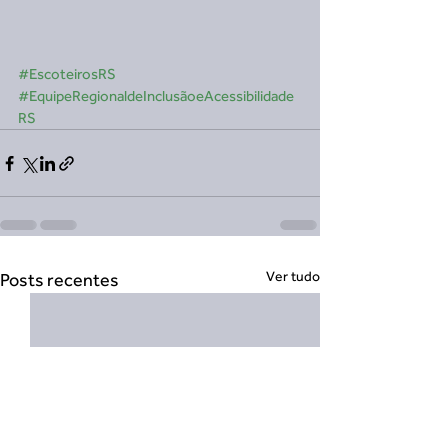
#EscoteirosRS
#EquipeRegionaldeInclusãoeAcessibilidade
RS
Ver tudo
Posts recentes