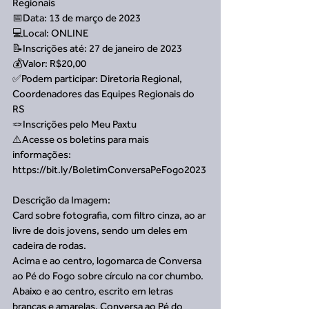
Regionais
📅Data: 13 de março de 2023
💻Local: ONLINE
📝Inscrições até: 27 de janeiro de 2023 
💰Valor: R$20,00
✅Podem participar: Diretoria Regional, 
Coordenadores das Equipes Regionais do 
RS
🪢Inscrições pelo Meu Paxtu
⚠️Acesse os boletins para mais 
informações: 
https://bit.ly/BoletimConversaPeFogo2023
Descrição da Imagem:
Card sobre fotografia, com filtro cinza, ao ar 
livre de dois jovens, sendo um deles em 
cadeira de rodas. 
Acima e ao centro, logomarca de Conversa 
ao Pé do Fogo sobre círculo na cor chumbo.
Abaixo e ao centro, escrito em letras 
brancas e amarelas, Conversa ao Pé do 