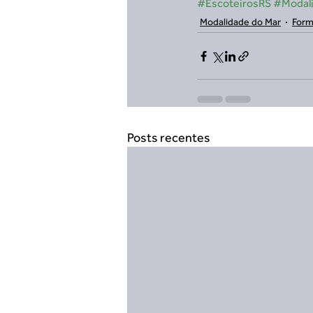
#EscoteirosRS
#Modal
Modalidade do Mar
Form
Posts recentes