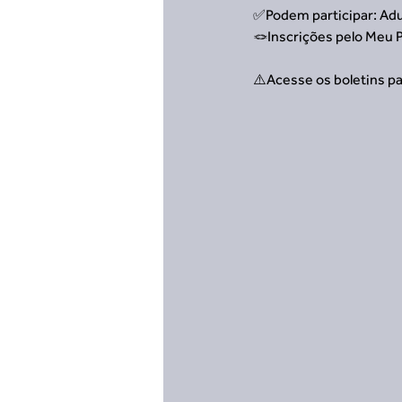
✅Podem participar: Adul
🪢Inscrições pelo Meu P
⚠️Acesse os boletins pa