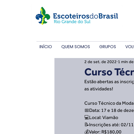
INÍCIO
QUEM SOMOS
GRUPOS
VOL
2 de set. de 2022
1 min de 
Curso Técn
Estão abertas as inscri
as atividades!
Curso Técnico da Moda
📅Data: 17 e 18 de de
💻Local: Viamão
📝Inscrições até: 02/11
💰Valor: R$180,00