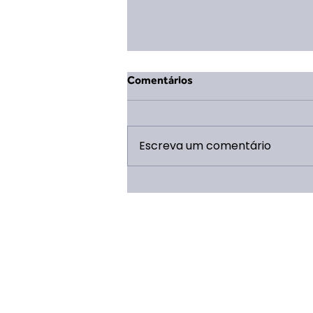
Comentários
Escreva um comentário
XIV ERVL: 5 Motivos pra tu
não perder por nada!