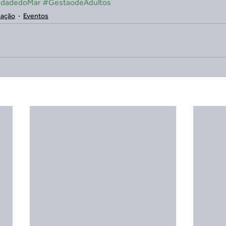
idadedoMar
#GestaodeAdultos
ação
Eventos