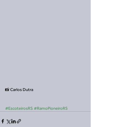
📸 Carlos Dutra
#EscoteirosRS
#RamoPioneiroRS