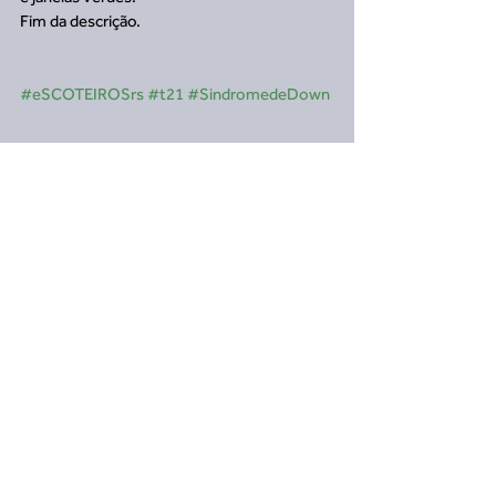
Fim da descrição.
#eSCOTEIROSrs
#t21
#SindromedeDown
Notícias Regionais
Inclusão e Acessibilidade
Ver tudo
Posts recentes