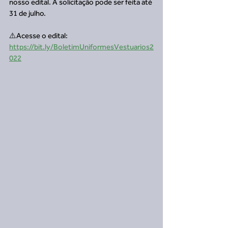
nosso edital. A solicitação pode ser feita até 
31 de julho. 
⚠️Acesse o edital: 
https://bit.ly/BoletimUniformesVestuarios2
022