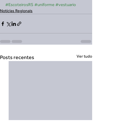
#EscoteirosRS
#uniforme
#vestuario
Notícias Regionais
Ver tudo
Posts recentes