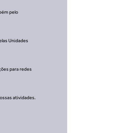
bém pelo 
elas Unidades 
ções para redes 
nossas atividades.