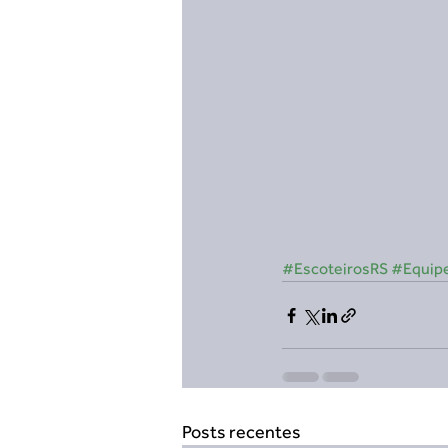
#EscoteirosRS
#Equip
Posts recentes