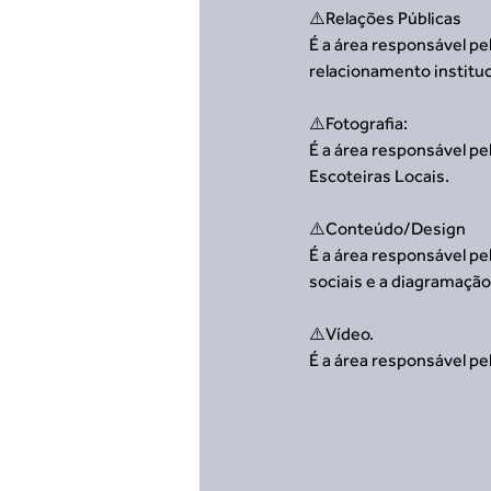
⚠️Relações Públicas
É a área responsável p
relacionamento instituc
⚠️Fotografia:
É a área responsável p
Escoteiras Locais.
⚠️Conteúdo/Design
É a área responsável pe
sociais e a diagramação
⚠️Vídeo.
É a área responsável pe