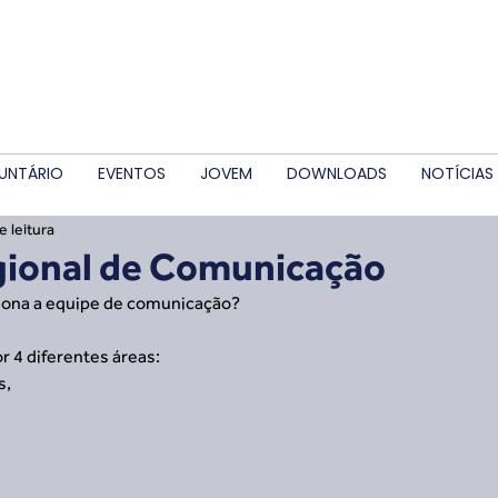
UNTÁRIO
EVENTOS
JOVEM
DOWNLOADS
NOTÍCIAS
e leitura
gional de Comunicação
iona a equipe de comunicação?
 4 diferentes áreas: 
, 