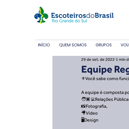
INÍCIO
QUEM SOMOS
GRUPOS
VOL
29 de set. de 2022
1 min d
Equipe Re
⚜️Você sabe como func
A equipe é composta por
🧑🏿‍💻Relações Públicas
📸Fotografia, 
🎥Vídeo
🖥️Design