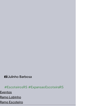
📸Julinho Barbosa
#EscoteirosRS
#ExpansaoEscoteiraRS
Eventos
Ramo Lobinho
Ramo Escoteiro