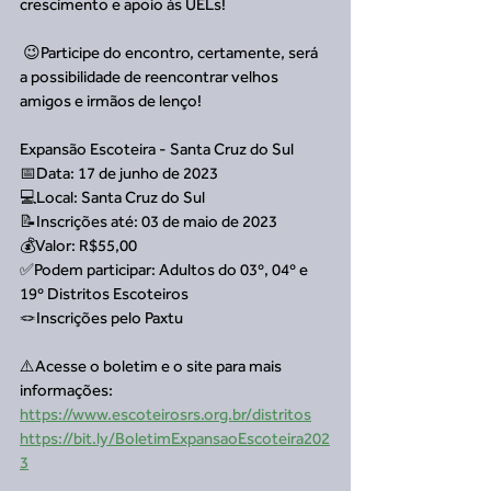
crescimento e apoio às UELs!
 😉Participe do encontro, certamente, será 
a possibilidade de reencontrar velhos 
amigos e irmãos de lenço!
Expansão Escoteira - Santa Cruz do Sul
📅Data: 17 de junho de 2023
💻Local: Santa Cruz do Sul
📝Inscrições até: 03 de maio de 2023
💰Valor: R$55,00
✅Podem participar: Adultos do 03º, 04º e 
19º Distritos Escoteiros
🪢Inscrições pelo Paxtu
⚠️Acesse o boletim e o site para mais 
informações: 
https://www.escoteirosrs.org.br/distritos
https://bit.ly/BoletimExpansaoEscoteira202
3