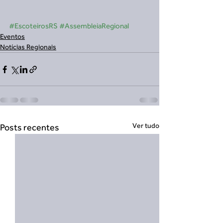
#EscoteirosRS
#AssembleiaRegional
Eventos
Notícias Regionais
Ver tudo
Posts recentes