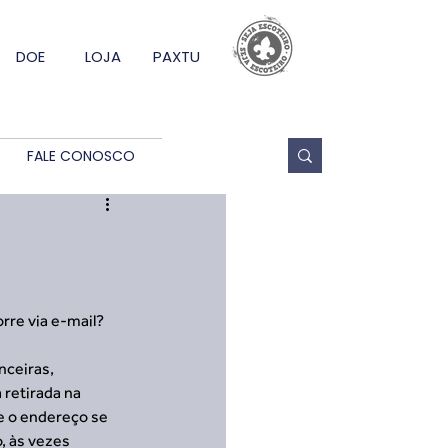
DOE
LOJA
PAXTU
FALE CONOSCO
rre via e-mail?
ceiras, 
retirada na 
e o endereço se 
 às vezes 