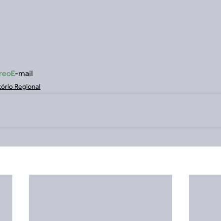
reoE
-mail
tório Regional