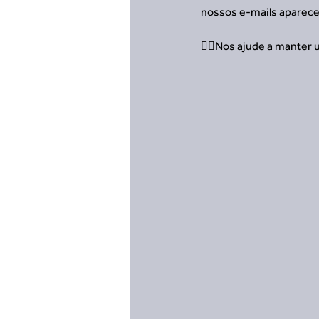
nossos e-mails aparece
👍🏻Nos ajude a manter 