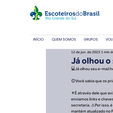
INÍCIO
QUEM SOMOS
GRUPOS
VOL
12 de jun. de 2023
1 min d
Já olhou o
💻Já olhou seu e-mail h
😊Você sabia que os pri
⚜️É através dele que av
enviamos links e chave
secretaria. ⚠️Por isso,
mantém atualizado no P