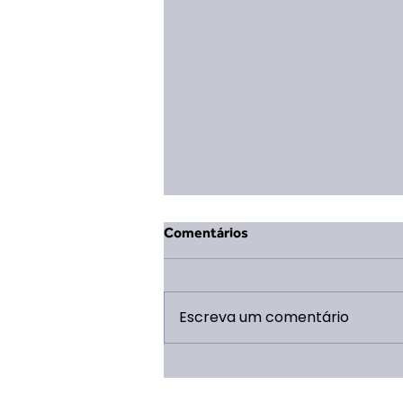
Comentários
Escreva um comentário
Mudança na Coordenação
Geral da ERP 2026: Eduarda