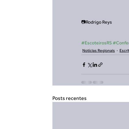
📷Rodrigo Reys
#EscoteirosRS
#Confe
Notícias Regionais
Escri
Posts recentes