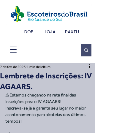
DOE
LOJA
PAXTU
7 de fev. de 2025
1 min de leitura
Lembrete de Inscrições: IV
AGAARS.
⚠️Estamos chegando na reta final das 
inscrições para o IV AGAARS!
Inscreva-se já e garanta seu lugar no maior 
acantonamento para alcateias dos últimos 
tempos!