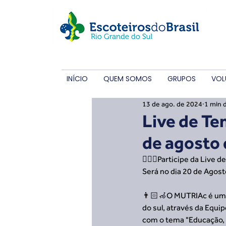
INÍCIO
QUEM SOMOS
GRUPOS
VOL
13 de ago. de 2024
1 min d
Live de Te
de agosto 
🙋🏽‍♀️Participe da Live
Será no dia 20 de Agost
👨🏻‍🦽O MUTRIAc é uma 
do sul, através da Equip
com o tema "Educação, 