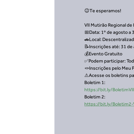
😉Te esperamos!
VII Mutirão Regional de 
📅Data: 1º de agosto a
🚗Local: Descentraliza
📝Inscrições até: 31 de
💰Evento Gratuito
✅Podem participar: Tod
🪢Inscrições pelo Meu P
⚠️Acesse os boletins p
Boletim 1:
https://bit.ly/BoletimVI
Boletim 2:
https://bit.ly/Boletim