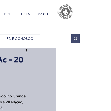
DOE
LOJA
PAXTU
FALE CONOSCO
c - 20
o do Rio Grande 
 a VII edição, 
".