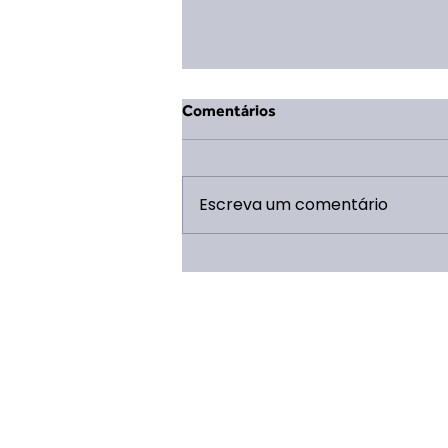
Comentários
Escreva um comentário
Live: Ansiedade Climática e o
Papel do Chefe Escoteiro.