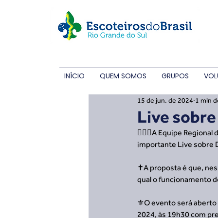
INÍCIO
QUEM SOMOS
GRUPOS
VOL
15 de jun. de 2024
1 min d
Live sobre
🙋🏼‍♂️A Equipe Regional
importante Live sobre D
✝️A proposta é que, nes
qual o funcionamento de
⚜️O evento será aberto 
2024, às 19h30 com pre