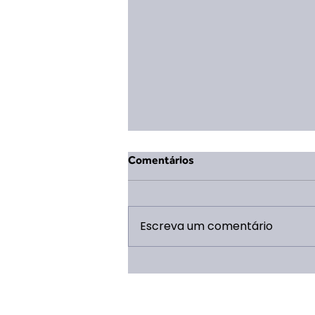
Comentários
Escreva um comentário
XIV ERVL: 5 Motivos pra tu
não perder por nada!