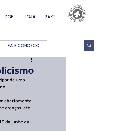
DOE
LOJA
PAXTU
FALE CONOSCO
olicismo
cipar de uma 
mo.
ar, abertamente, 
de crenças, etc.
19 de junho de 