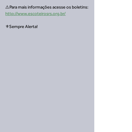
⚠️Para mais informações acesse os boletins:
http://www.escoteirosrs.org.br/
⚜️Sempre Alerta!