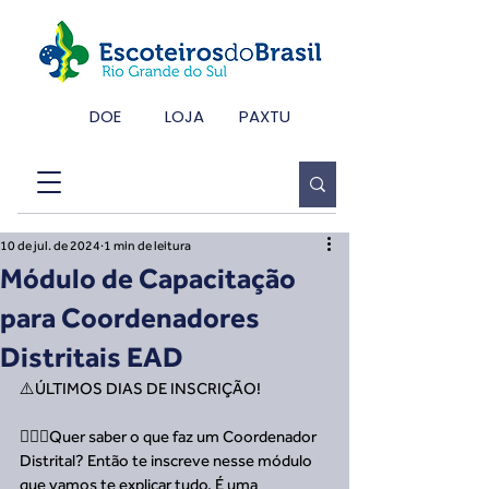
DOE
LOJA
PAXTU
10 de jul. de 2024
1 min de leitura
Módulo de Capacitação
para Coordenadores
Distritais EAD
⚠️ÚLTIMOS DIAS DE INSCRIÇÃO!
🙋🏿‍♂️Quer saber o que faz um Coordenador 
Distrital? Então te inscreve nesse módulo 
que vamos te explicar tudo. É uma 