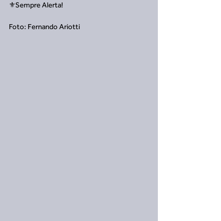
⚜️Sempre Alerta!
Foto: Fernando Ariotti