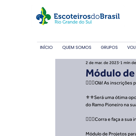
INÍCIO
QUEM SOMOS
GRUPOS
VOL
2 de mar. de 2023
1 min de
Módulo de 
🙋🏼‍♂️Olá! As inscriçõe
⚜️⚜️Será uma ótima opor
do Ramo Pioneiro na sua
🏃🏻‍♀️Corra e faça a sua 
Módulo de Projetos par