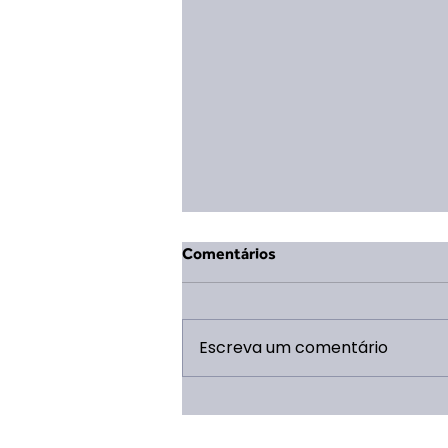
Comentários
Escreva um comentário
Publicada a parceria para a
estruturação do Refeitório do