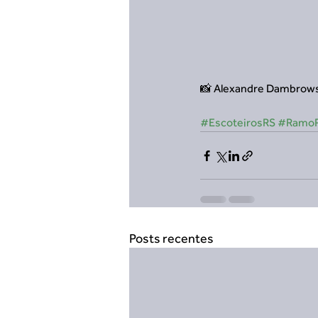
📸 Alexandre Dambrow
#EscoteirosRS
#RamoP
Posts recentes