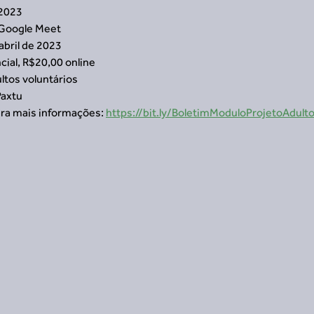
 2023
e Google Meet
abril de 2023
cial, R$20,00 online
ltos voluntários
Paxtu
ra mais informações: 
https://bit.ly/BoletimModuloProjetoAdult