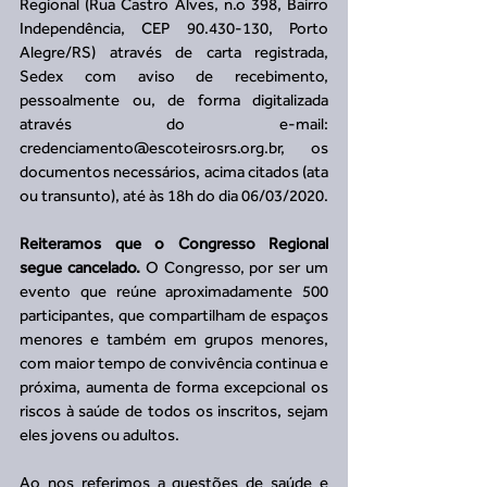
Regional (Rua Castro Alves, n.o 398, Bairro 
Independência, CEP 90.430-130, Porto 
Alegre/RS) através de carta registrada, 
Sedex com aviso de recebimento, 
pessoalmente ou, de forma digitalizada 
através do e-mail: 
credenciamento@escoteirosrs.org.br, os 
documentos necessários, acima citados (ata 
ou transunto), até às 18h do dia 06/03/2020.
Reiteramos que o Congresso Regional 
segue cancelado. 
O Congresso, por ser um 
evento que reúne aproximadamente 500 
participantes, que compartilham de espaços 
menores e também em grupos menores, 
com maior tempo de convivência continua e 
próxima, aumenta de forma excepcional os 
riscos à saúde de todos os inscritos, sejam 
eles jovens ou adultos. 
Ao nos referimos a questões de saúde e 