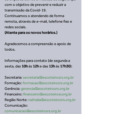
com o objetivo de prevenir e reduzir a 
transmissão da Covid-19. 
Continuamos o atendendo de forma 
remota, através de e-mail, telefone fixo e 
redes sociais. 
(Atente para os novos horários.)
Agradecemos a compreensão e apoio de 
todos.
Informações para contato (de segunda a 
sexta, das 
10h
 às 
12h
 e das 
13h
 às 
17h30
):
Secretaria: 
secretaria@escoteirosrs.org.br
Formação: 
formacao@escoteirosrs.org.br
Gerência: 
gerencia@escoteirosrs.org.br
Financeiro: 
financeiro@escoteirosr.org.br
Região Norte: 
nathalia@escoteirosrs.org.br
Comunicação: 
comunicacao@escoteirosrs.org.br