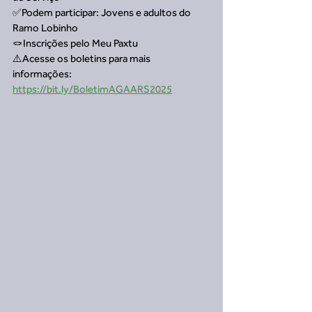
✅Podem participar: Jovens e adultos do 
Ramo Lobinho
🪢Inscrições pelo Meu Paxtu
⚠️Acesse os boletins para mais 
informações:
https://bit.ly/BoletimAGAARS2025