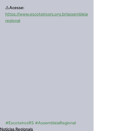
⚠️Acesse: 
https://www.escoteirosrs.org.br/assembleia
regional
#EscoteirosRS
#AssembleiaRegional
Notícias Regionais