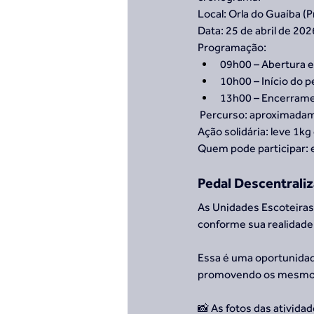
Local: Orla do Guaíba (P
Data: 25 de abril de 20
Programação:
09h00 – Abertura e
10h00 – Início do p
13h00 – Encerrame
 Percurso: aproximadam
Ação solidária: leve 1k
Quem pode participar: 
Pedal Descentrali
As Unidades Escoteiras
conforme sua realidade
Essa é uma oportunidad
promovendo os mesmos 
📸 As fotos das ativida