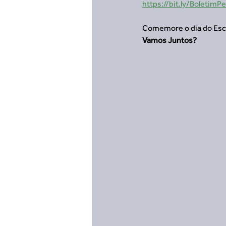
https://bit.ly/Boletim
Comemore o dia do Esc
Vamos Juntos?