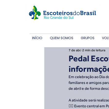
INÍCIO
QUEM SOMOS
GRUPOS
VOL
7 de abr.
2 min de leitura
Pedal Esco
informaçõ
Em celebração ao Dia do
familiares e amigos par
de abril e de forma des
A atividade será realiz
🚴‍♂️ Evento central em 