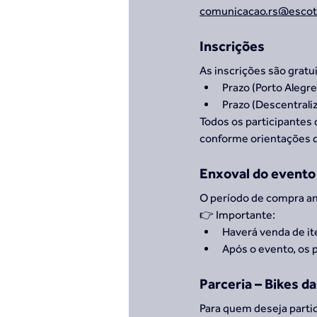
comunicacao.rs@escote
Inscrições
As inscrições são gratu
Prazo (Porto Alegre
Prazo (Descentraliz
Todos os participantes 
conforme orientações 
Enxoval do evento
O período de compra ant
👉 Importante:
Haverá venda de it
Após o evento, os 
Parceria – Bikes da
Para quem deseja partic