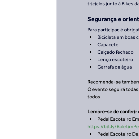
triciclos junto à Bikes d
Segurança e orien
Para participar, é obriga
Bicicleta em boas 
Capacete
Calçado fechado
Lenço escoteiro
Garrafa de água
Recomenda-se também o 
O evento seguirá todas 
todos
Lembre-se de conferir 
Pedal Escoteiro Em
https://bit.ly/Boletim
Pedal Escoteiro De