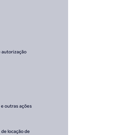
 autorização 
 e outras ações
 de locação de 