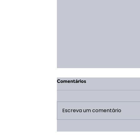
Comentários
Escreva um comentário
XIV ERVL: 5 Motivos pra tu
não perder por nada!