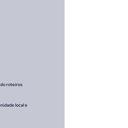
do roteiros 
idade local e 