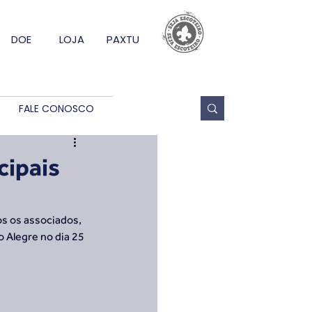
DOE
LOJA
PAXTU
FALE CONOSCO
cipais
os os associados, 
 Alegre no dia 25 