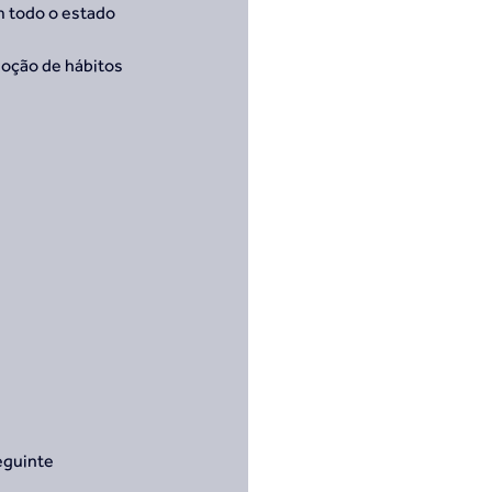
m todo o estado
oção de hábitos 
eguinte 