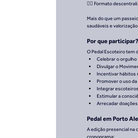
🚴‍♀️ Formato descentra
Mais do que um passeio
saudáveis e valorizaçã
Por que participar
O Pedal Escoteiro tem d
Celebrar o orgulho
Divulgar o Movime
Incentivar hábitos 
Promover o uso da 
Integrar escoteiro
Estimular a consciê
Arrecadar doações 
Pedal em Porto Al
A edição presencial na 
cronograma: