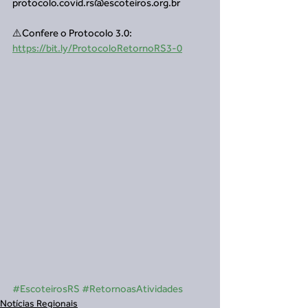
protocolo.covid.rs@escoteiros.org.br
⚠️Confere o Protocolo 3.0: 
https://bit.ly/ProtocoloRetornoRS3-0
#EscoteirosRS
#RetornoasAtividades
Notícias Regionais