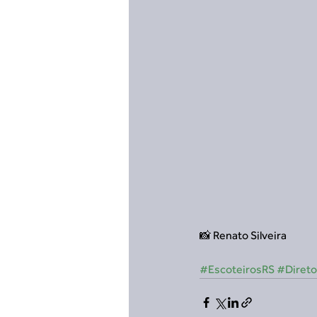
📸 Renato Silveira
#EscoteirosRS
#Direto