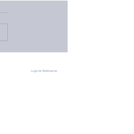
pamento de Pioneirias
rande Porte reúne jovens
ferentes Distritos na Ilha
avão
Login do Webmaster