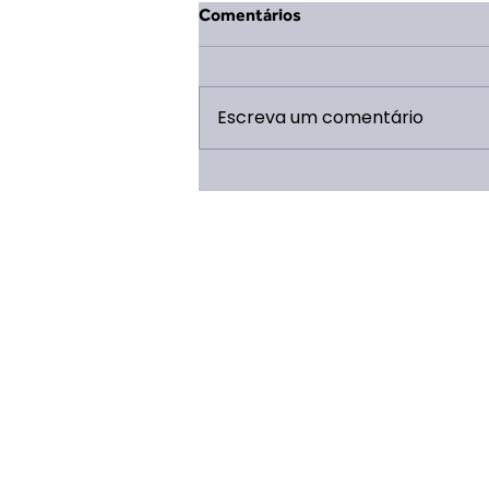
Comentários
Escreva um comentário
Publicada a parceria para a
estruturação do Refeitório do
Campo Escola Escoteiro!