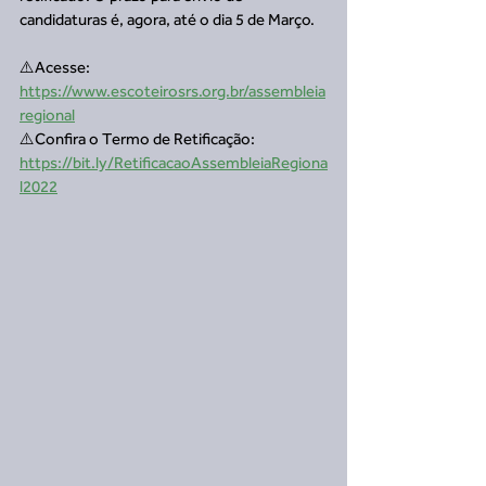
candidaturas é, agora, até o dia 5 de Março.
⚠️Acesse: 
https://www.escoteirosrs.org.br/assembleia
regional
⚠️Confira o Termo de Retificação: 
https://bit.ly/RetificacaoAssembleiaRegiona
l2022