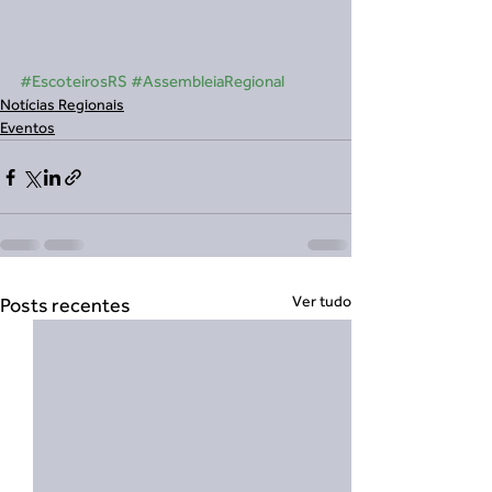
#EscoteirosRS
#AssembleiaRegional
Notícias Regionais
Eventos
Ver tudo
Posts recentes