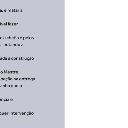
a, e matar a 
vel fazer 
a chefia e pelos 
, botando a 
ada a construção 
 o Mestre, 
ipação na entrega 
panha que o 
ncia e 
quer intervenção 