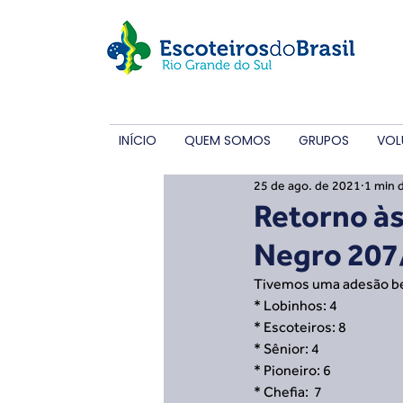
INÍCIO
QUEM SOMOS
GRUPOS
VOL
25 de ago. de 2021
1 min d
Retorno às
Negro 207
Tivemos uma adesão bem
* Lobinhos: 4
* Escoteiros: 8
* Sênior: 4
* Pioneiro: 6
* Chefia:  7