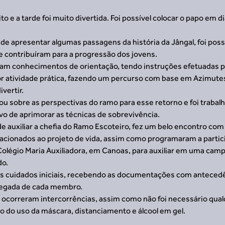
 e a tarde foi muito divertida. Foi possível colocar o papo em di
e apresentar algumas passagens da história da Jângal, foi possí
e contribuíram para a progressão dos jovens.
am conhecimentos de orientação, tendo instruções efetuadas pel
or atividade prática, fazendo um percurso com base em Azimutes
ivertir.
 sobre as perspectivas do ramo para esse retorno e foi trabalh
vo de aprimorar as técnicas de sobrevivência.
e auxiliar a chefia do Ramo Escoteiro, fez um belo encontro com
acionados ao projeto de vida, assim como programaram a partic
Colégio Maria Auxiliadora, em Canoas, para auxiliar em uma cam
do.
 cuidados iniciais, recebendo as documentações com antecedê
chegada de cada membro.
 ocorreram intercorrências, assim como não foi necessário qual
o do uso da máscara, distanciamento e álcool em gel.