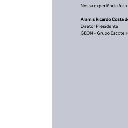
Nossa experiência foi a
Aramis Ricardo Costa d
Diretor Presidente
GEON – Grupo Escoteir