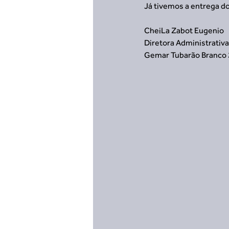
Já tivemos a entrega do
CheiLa Zabot Eugenio 
Diretora Administrativa
Gemar Tubarão Branco 