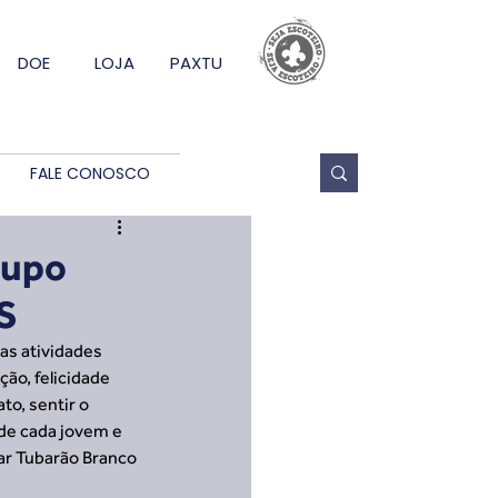
DOE
LOJA
PAXTU
FALE CONOSCO
rupo
S
as atividades 
ão, felicidade 
to, sentir o 
 de cada jovem e 
ar Tubarão Branco 