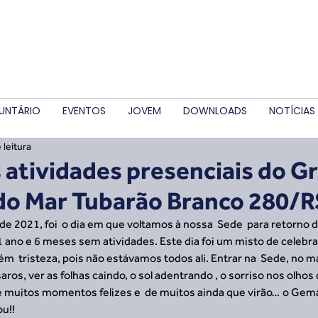
UNTÁRIO
EVENTOS
JOVEM
DOWNLOADS
NOTÍCIAS
 leitura
 atividades presenciais do G
do Mar Tubarão Branco 280/R
de 2021, foi  o dia em que voltamos à nossa  Sede  para retorno d
1 ano e 6 meses sem atividades. Este dia foi um misto de celebraç
m  tristeza, pois não estávamos todos ali. Entrar na  Sede, no ma
aros, ver as folhas caindo, o sol adentrando , o sorriso nos olhos
e muitos momentos felizes e  de muitos ainda que virão… o Gem
ou!!