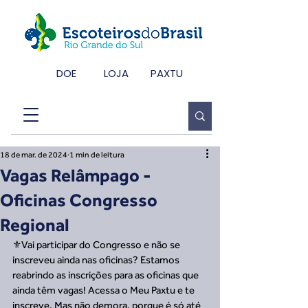
DOE
LOJA
PAXTU
18 de mar. de 2024
1 min de leitura
Vagas Relâmpago -
Oficinas Congresso
Regional
⚜️Vai participar do Congresso e não se 
inscreveu ainda nas oficinas? Estamos 
reabrindo as inscrições para as oficinas que 
ainda têm vagas! Acessa o Meu Paxtu e te 
inscreve. Mas não demora, porque é só até 