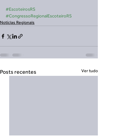
#EscoteirosRS
#CongressoRegionalEscoteiroRS
Notícias Regionais
Ver tudo
Posts recentes