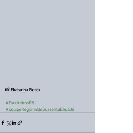
📸 Ekatarina Pietra
#EscoteirosRS
#EquipeRegionaldeSustentabilidade