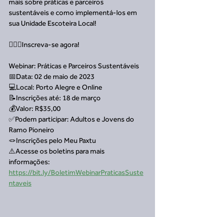
mais sobre práticas e parceiros 
sustentáveis e como implementá-los em 
sua Unidade Escoteira Local! 
🏃🏻‍♀️Inscreva-se agora!
Webinar: Práticas e Parceiros Sustentáveis
📅Data: 02 de maio de 2023
💻Local: Porto Alegre e Online
📝Inscrições até: 18 de março
💰Valor: R$35,00
✅Podem participar: Adultos e Jovens do 
Ramo Pioneiro
🪢Inscrições pelo Meu Paxtu
⚠️Acesse os boletins para mais 
informações: 
https://bit.ly/BoletimWebinarPraticasSuste
ntaveis