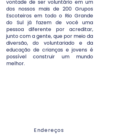
vontade de ser voluntário em um
dos nossos mais de 200 Grupos
Escoteiros em todo o Rio Grande
do Sul já fazem de você uma
pessoa diferente por acreditar,
junto com a gente, que por meio da
diversão, do voluntariado e da
educação de crianças e jovens é
possível construir um mundo
melhor.
Junte-se ao maior movimento de
jovens do mundo e faça parte desse
estilo de vida!
Encontre o Grupo mais perto
da sua casa!
Endereços