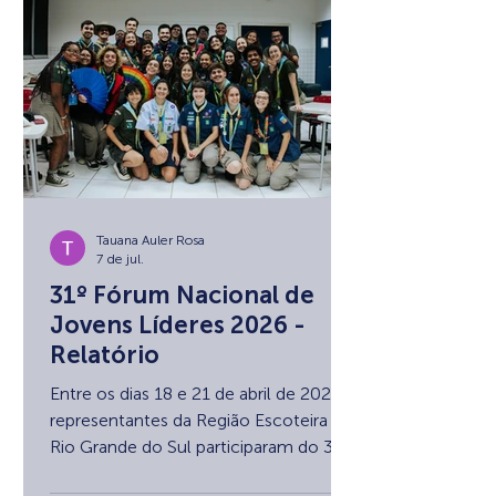
Estruturação do Refeitório do Campo
Escola Escoteiro". Com essa
publicação oficial, concluímos com
sucesso a etapa de formalização da
nossa parceria junto à Secretaria do
Espo
Tauana Auler Rosa
7 de jul.
31º Fórum Nacional de
Jovens Líderes 2026 -
Relatório
Entre os dias 18 e 21 de abril de 2026,
representantes da Região Escoteira do
Rio Grande do Sul participaram do 31º
Congresso Escoteiro Nacional, da 32ª