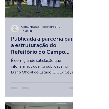
Comunicação - Escoteiros RS
16 de jul.
Publicada a parceria para
a estruturação do
Refeitório do Campo
Escola Escoteiro!
É com grande satisfação que
informamos que foi publicada no
Diário Oficial do Estado (DOE/RS) , no
dia 16 de julho de 2026 , a súmula do
Termo de Colaboração SEL FPE nº
2695/2026. Este termo é fruto da
Emenda Parlamentar nº 55/2025 e
viabiliza o projeto "Reconstruindo
Histórias: Recomeçar para Servir: