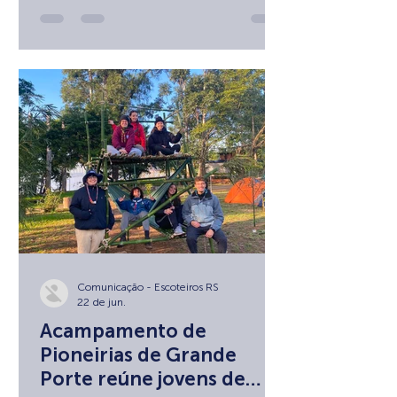
Assembleia Nacional Escoteira e do
31º Fórum Nacional de Jovens
Líderes, importantes espaços de
formação, governança e definição dos
rumos do Movimento Escoteiro no
Brasil. Os eventos reuniram lideranças
de todo o país para debater temas
estratégicos, fortalecer o
protagonismo juvenil e promover a
integração entre jovens, vol
Comunicação - Escoteiros RS
22 de jun.
Acampamento de
Pioneirias de Grande
Porte reúne jovens de