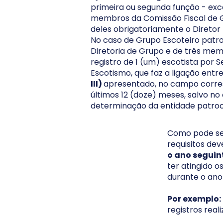
primeira ou segunda função - ex
membros da Comissão Fiscal de Gr
deles obrigatoriamente o Diretor 
No caso de Grupo Escoteiro patroc
Diretoria de Grupo e de três mem
registro de 1 (um) escotista por 
Escotismo, que faz a ligação entr
III)
apresentado, no campo corres
últimos 12 (doze) meses, salvo n
determinação da entidade patroci
Como pode ser
requisitos de
o ano seguin
ter atingido o
durante o ano
Por exemplo:
registros real