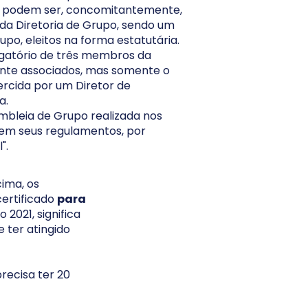
ão podem ser, concomitantemente,
da Diretoria de Grupo, sendo um
po, eleitos na forma estatutária.
rigatório de três membros da
inte associados, mas somente o
ercida por um Diretor de
a.
mbleia de Grupo realizada nos
 em seus regulamentos, por
".
cima, os
certificado
para
 2021, significa
 ter atingido
recisa ter 20