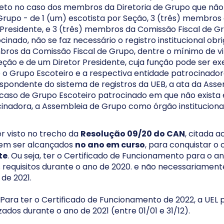
ceto no caso dos membros da Diretoria de Grupo que n
upo - de 1 (um) escotista por Seção, 3 (três) membros 
Presidente, e 3 (três) membros da Comissão Fiscal de Gru
inado, não se faz necessário o registro institucional ob
bros da Comissão Fiscal de Grupo, dentre o mínimo de v
Seção e de um Diretor Presidente, cuja função pode ser ex
e o Grupo Escoteiro e a respectiva entidade patrocinador
pondente do sistema de registros da UEB, a ata da Asse
o caso de Grupo Escoteiro patrocinado em que não exista
nadora, a Assembleia de Grupo como órgão institucional
 visto no trecho da
Resolução 09/20 do CAN
, citada a
vem ser alcançados
no ano em curso
, para conquistar o 
te
. Ou seja, ter o Certificado de Funcionamento para o ano
s requisitos durante o ano de 2020. e não necessariamente
 de 2021.
Para ter o Certificado de Funcionamento de 2022, a UEL p
izados durante o ano de 2021 (entre 01/01 e 31/12).