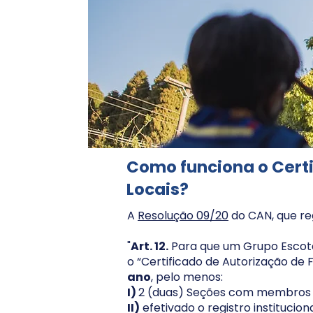
Como funciona o Cert
Locais?
A
Resolução 09/20
do CAN, que re
"
Art. 12.
Para que um Grupo Escotei
o “Certificado de Autorização de
ano
, pelo menos:
I)
2 (duas) Seções com membros j
II)
efetivado o registro institucio