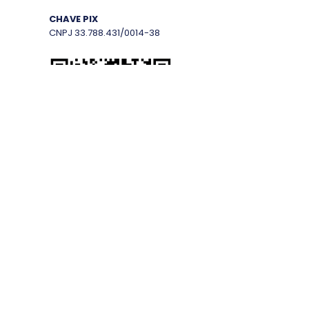
CHAVE PIX
CNPJ
33.788.431
/0014-38
Login do Webmaster
Escoteiros do Brasil - Rio Grande do Sul
Rua Castro Alves, 398 - Bairro Independência
CEP
90430-130
- Porto Alegre - RS
(51) 3330-9784