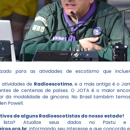
lizado para as atividades de escotismo que incl
 atividades de
Radioescotimo
, e a mais antiga é o J
pantes de centenas de países. O JOTA é o maior encon
r da modalidade de gincana. No Brasil também temos
den Powell.
ativos de alguns Radioescotistas do nosso estado!
a lista? Atualize seus dados no Paxtu 
ros.org.br
, informando seu interesse e que concorda e