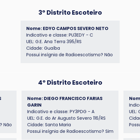
3º Distrito Escoteiro
Nome: EDYO CAMPOS SEVERO NETO
Indicativo e classe: PU3EDY - C
UEL: G.E. Ana Terra 395/RS
Cidade: Guaíba
Possui insígnia de Radioescotismo? Não
4º Distrito Escoteiro
S
Nome: DIEGO FRANCISCO FARIAS
Nom
GARIN
Indic
Indicativo e classe: PY3PDG - A
UEL:
UEL: G.E. do Ar Augusto Severo 116/RS
Cida
o? Não
Cidade: Santa Maria
Poss
Possui insígnia de Radioescotismo? Sim