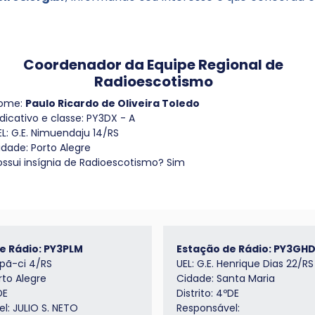
Coordenador da Equipe Regional de
Radioescotismo
ome:
Paulo Ricardo de Oliveira Toledo
ndicativo e classe: PY3DX - A
EL: G.E. Nimuendaju 14/RS
idade: Porto Alegre
ossui insígnia de Radioescotismo? Sim
e Rádio: PY3PLM
Estação de Rádio: PY3GH
upã-ci 4/RS
UEL: G.E. Henrique Dias 22/RS
rto Alegre
Cidade: Santa Maria
DE
Distrito: 4ºDE
l: JULIO S. NETO
Responsável: