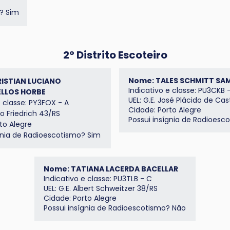
o? Sim
2º Distrito Escoteiro
Nome: TALES SCHMITT SA
ISTIAN LUCIANO
Indicativo e classe: PU3CKB 
LLOS HORBE
UEL: G.E. José Plácido de Ca
e classe: PY3FOX - A
Cidade: Porto Alegre
no Friedrich 43/RS
Possui insígnia de
Radioesco
to Alegre
gnia de Radioescotismo? Sim
Nome: TATIANA LACERDA BACELLAR
Indicativo e classe: PU3TLB - C
UEL: G.E. Albert Schweitzer 38/RS
Cidade: Porto Alegre
Possui insígnia de
Radioescotismo
? Não