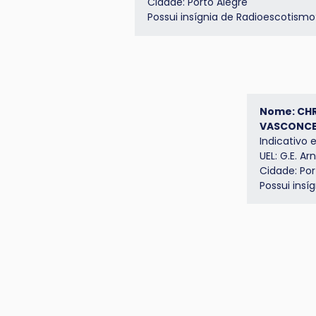
Cidade: Porto Alegre
Possui insígnia de Radioescotism
Nome: CHR
VASCONCE
Indicativo 
UEL: G.E. Ar
Cidade: Por
Possui insí