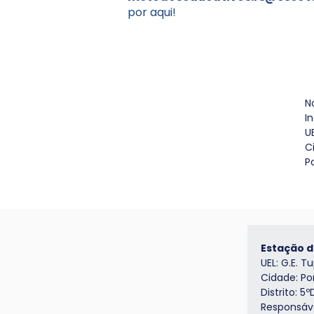
por aqui!
N
I
U
C
P
Estação d
UEL: G.E. T
Cidade: Po
Distrito: 5º
Responsáve