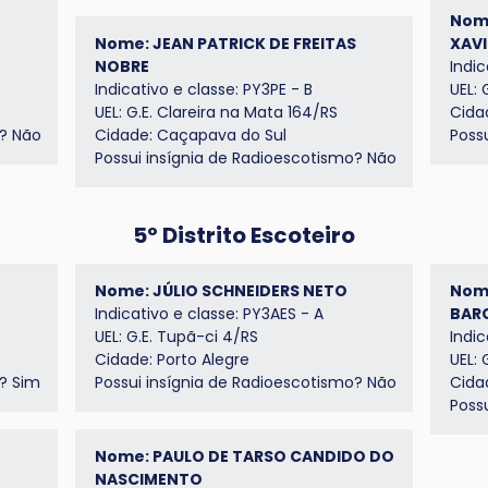
Nom
Nome: JEAN PATRICK DE FREITAS
XAVI
NOBRE
Indic
Indicativo e classe: PY3PE - B
UEL:
UEL: G.E. Clareira na Mata 164/RS
Cida
? Não
Cidade: Caçapava do Sul
Possu
Possui insígnia de
Radioescotismo
? Não
5º Distrito Escoteiro
Nome: JÚLIO SCHNEIDERS NETO
Nom
Indicativo e classe: PY3AES - A
BAR
UEL: G.E. Tupã-ci 4/RS
Indic
Cidade: Porto Alegre
UEL:
? Sim
Possui insígnia de Radioescotismo? Não
Cida
Poss
Nome: PAULO DE TARSO CANDIDO DO
NASCIMENTO