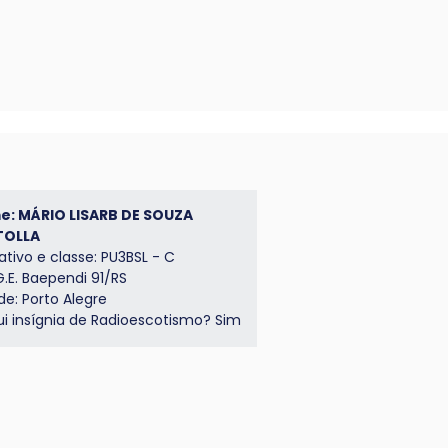
: MÁRIO LISARB DE SOUZA
TOLLA
ativo e classe: PU3BSL - C
G.E. Baependi 91/RS
de: Porto Alegre
ui insígnia de Radioescotismo? Sim