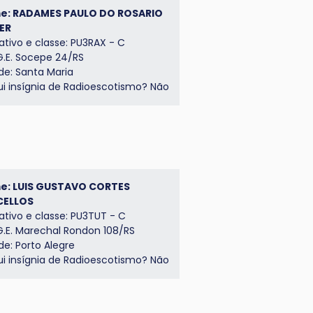
e: RADAMES PAULO DO ROSARIO
ER
ativo e classe: PU3RAX - C
 G.E. Socepe 24/RS
de: Santa Maria
i insígnia de
Radioescotismo
? Não
e: LUIS GUSTAVO CORTES
CELLOS
ativo e classe: PU3TUT - C
 G.E. Marechal Rondon 108/RS
de: Porto Alegre
ui insígnia de Radioescotismo? Não