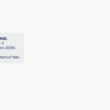
MUEL
- C
stro 20/RS
tismo
? Não