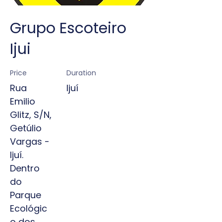
Grupo Escoteiro
Ijui​
Price
Duration
Rua
Ijuí
Emilio
Glitz, S/N,
Getúlio
Vargas -
Ijuí.
Dentro
do
Parque
Ecológic
o dos