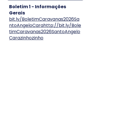
Boletim 1 - Informações
Gerais
bit.ly/BoletimCaravanas2026Sa
ntoAngeloCara
http://bit.ly/Bole
timCaravanas2026SantoAngelo
Carazinho
zinho
Informações Gerais:
📅
Data:
29 de agosto de 2026
🚩
Local:
Santo Ângelo
📝
Inscrições até:
26 de agosto
de 2026
💰
Valor:
Gratuito
✅
Podem participar:
Adultos
voluntários e Jovens do Ramo
Pioneiro