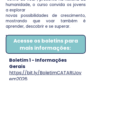
humanidade, o curso convida os jovens
a explorar
novas possibilidades de crescimento,
mostrando que voar também é
aprender, descobrir e se superar.
Acesse os boletins para
mais informações:
Boletim 1 - Informações
Gerais
https://bit.ly/BoletimCATARIJov
em2026
Informações Gerais:
📅
Data:
30 e 31 de maio de
2026