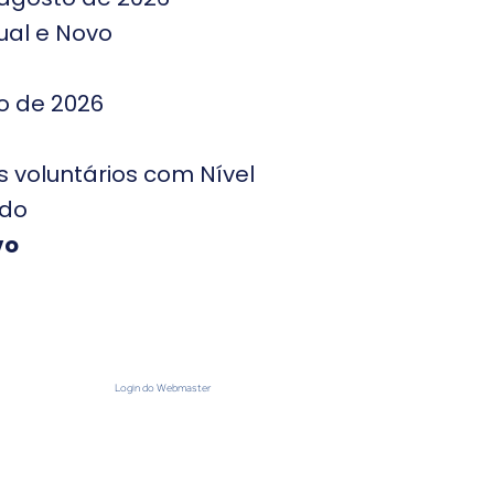
ual e Novo
o de 2026
s voluntários com Nível
ído
vo
Login do Webmaster