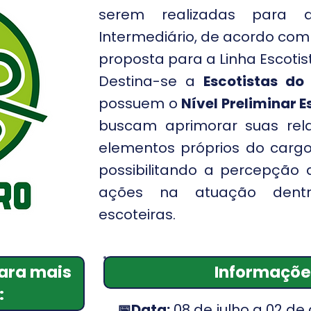
serem realizadas para 
Intermediário, de acordo co
proposta para a Linha Escotis
Destina-se a
Escotistas do
possuem o
Nível Preliminar 
buscam aprimorar suas rela
elementos próprios do cargo
possibilitando a percepção 
ações na atuação dent
escoteiras.
para mais
Informaçõe
:
📅Data:
08 de julho a 02 de