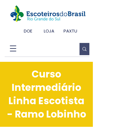
DOE
LOJA
PAXTU
Curso
Intermediário
Linha Escotista
- Ramo Lobinho