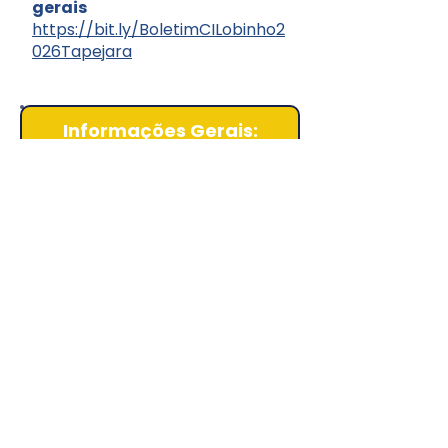
gerais
https://bit.ly/BoletimCILobinho2
026Tapejara
Informações Gerais:
📅Data:
22 de julho a 16 de
agosto de 2026
💻Local:
Campo Escola Virtual
e Tapejara/RS
📝Inscrições até:
22 de junho
de 2026
💰Valor:
R$210,00
✅Podem participar:
Adultos
voluntários com Nível
Preliminar Escotista concluído
🪢Inscrições pelo
Paxtu Novo