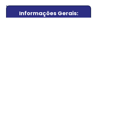
Informações Gerais:
📅Data: 22 de outubro a 26 de
novembro de 2025
💻Local: Campo Escola Virtual
📝Inscrições até: 7 de setembro
de 2025
💰Valor: R$50,00
✅Podem participar: Adultos
voluntários
🪢Inscrições pelo Meu Paxtu e
Paxtu Administrativo