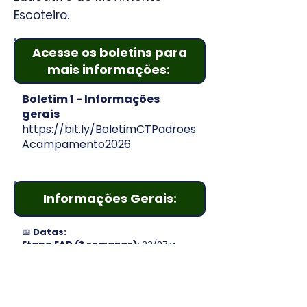
Escoteiro.
Acesse os boletins para
mais informações:
Boletim 1 - Informações
gerais
https://bit.ly/BoletimCTPadroes
Acampamento2026
Informações Gerais:
📅
Datas:
Etapa EAD (3 semanas):
22/07 a
13/08
Etapa Presencial:
29 e 30/08/2026
🚗
Locais:
Etapa EAD:
Campo Escola Virtual
Etapa Presencial:
Tafara 2, em