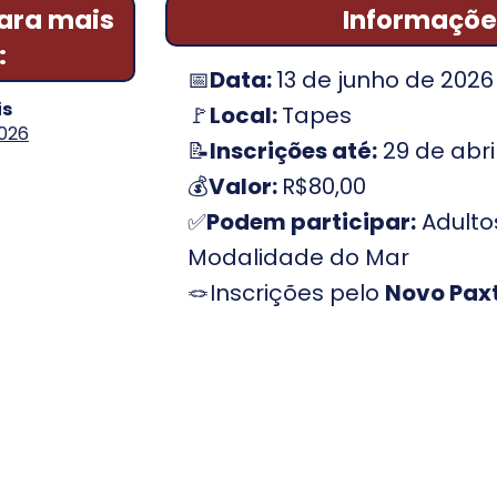
para mais
Informaçõe
:
📅
Data:
13 de junho de 2026
is
🚩
Local:
Tapes
2026
📝
Inscrições até:
29 de abri
💰
Valor:
R$80,00
✅
Podem participar:
Adultos
Modalidade do Mar
🪢Inscrições pelo
Novo Pax
Escoteiros do Brasil - Rio Grande do Sul
Rua Castro Alves, 398 - Bairro Independência
CEP 90430-130 - Porto Alegre - RS