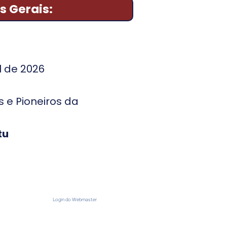
s Gerais:
l de 2026
 e Pioneiros da
tu
Login do Webmaster