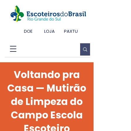
DOE
LOJA
PAXTU
Voltando pra
Casa — Mutirão
de Limpeza do
Campo Escola
Escoteiro