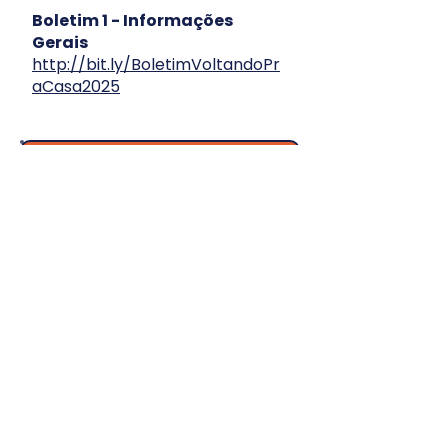
Boletim 1 - Informações
Gerais
http://bit.ly/BoletimVoltandoPr
aCasa2025
Informações Gerais:
📅Data: 13 e 14 de dezembro de
2025
🚩Local: Campo Escola
Escoteiro, Parque Saint Hilaire
📝Inscrições até: 1º de
dezembro de 2025
💰Evento gratuito
✅Podem participar: Pioneiros e
adultos voluntários