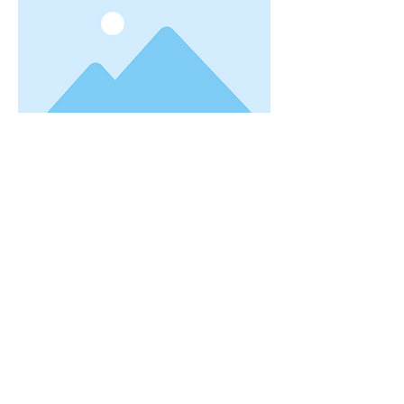
Previous
Next
Login do Webmaster
Escoteiros do Brasil - Rio Grande do Sul
Rua Castro Alves, 398 - Bairro Independência
CEP
90430-130
- Porto Alegre - RS
(51) 3330-9784
2020 | Escoteiros do Brasil - Rio Grande do Sul