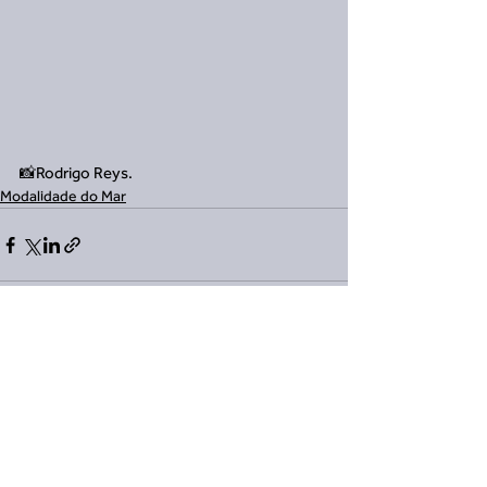
📸Rodrigo Reys.
Modalidade do Mar
Ver tudo
Posts recentes